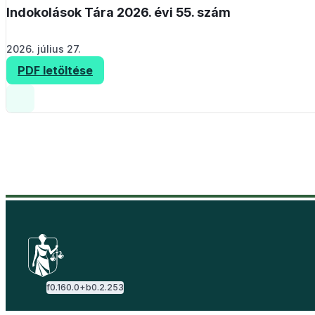
Indokolások Tára 2026. évi 55. szám
2026. július 27.
PDF letöltése
f
0.160.0
+b
0.2.253