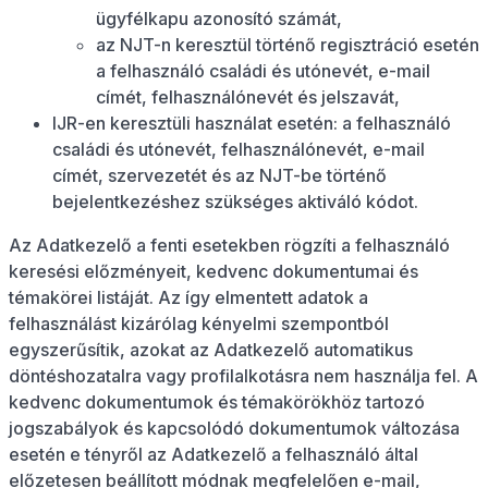
ügyfélkapu azonosító számát,
az NJT-n keresztül történő regisztráció esetén
a felhasználó családi és utónevét, e-mail
címét, felhasználónevét és jelszavát,
IJR-en keresztüli használat esetén: a felhasználó
családi és utónevét, felhasználónevét, e-mail
címét, szervezetét és az NJT-be történő
bejelentkezéshez szükséges aktiváló kódot.
Az Adatkezelő a fenti esetekben rögzíti a felhasználó
keresési előzményeit, kedvenc dokumentumai és
témakörei listáját. Az így elmentett adatok a
felhasználást kizárólag kényelmi szempontból
egyszerűsítik, azokat az Adatkezelő automatikus
döntéshozatalra vagy profilalkotásra nem használja fel. A
kedvenc dokumentumok és témakörökhöz tartozó
jogszabályok és kapcsolódó dokumentumok változása
esetén e tényről az Adatkezelő a felhasználó által
előzetesen beállított módnak megfelelően e-mail,