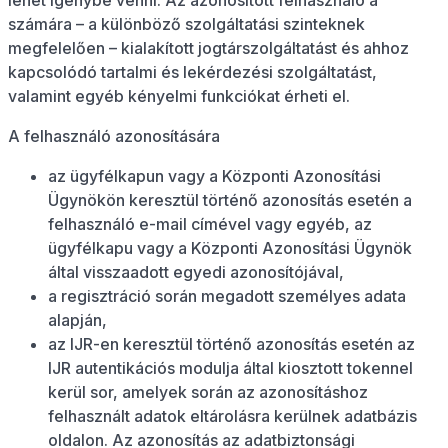
lehet igénybe venni. Az azonosított felhasználó a
számára – a különböző szolgáltatási szinteknek
megfelelően – kialakított jogtárszolgáltatást és ahhoz
kapcsolódó tartalmi és lekérdezési szolgáltatást,
valamint egyéb kényelmi funkciókat érheti el.
A felhasználó azonosítására
az ügyfélkapun vagy a Központi Azonosítási
Ügynökön keresztül történő azonosítás esetén a
felhasználó e-mail címével vagy egyéb, az
ügyfélkapu vagy a Központi Azonosítási Ügynök
által visszaadott egyedi azonosítójával,
a regisztráció során megadott személyes adata
alapján,
az IJR-en keresztül történő azonosítás esetén az
IJR autentikációs modulja által kiosztott tokennel
kerül sor, amelyek során az azonosításhoz
felhasznált adatok eltárolásra kerülnek adatbázis
oldalon. Az azonosítás az adatbiztonsági