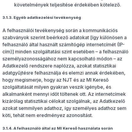
követelmények teljesítése érdekében kötelező.
3.1.3. Egyéb adatkezelési tevékenység
A felhasználói tevékenység során a kommunikációs
szabványok szerint beérkező adatokat [így különösen a
felhasználó által használt számítógép internetcímét (IP-
cím)] minden szolgáltatási szint esetében – a felhasználó
személyazonosságához nem kapcsolható módon – az
Adatkezelő rendszere naplózza, azokat statisztikai
adatgyűjtésre felhasználja és elemzi annak érdekében,
hogy megismerje, hogy az NJT és az MI Kereső
szolgáltatását milyen gyakran veszik igénybe, és
alkalmanként mennyi időt töltenek ott. Az internetcímek
kizárólag statisztikai célokat szolgálnak, az Adatkezelő
azokat semmilyen adathoz, így személyes adathoz sem
köti, tehát nem eredményez azonosítást.
3.1.4. A felhasználó által az MI Kereső használata során