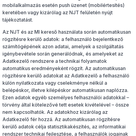
mobilalkalmazás esetén push üzenet (mobilértesítés)
keretében vagy kizárólag az NJT felületén nyújt
tájékoztatást.
Az NJT és az MI kereső használata során automatikusan
rögzítésre kerülő adatok: a felhasználó bejelentkező
számítógépének azon adatai, amelyek a szolgáltatás
igénybevétele során generálódnak, és amelyeket az
Adatkezelő rendszere a technikai folyamatok
automatikus eredményeként rögzít. Az automatikusan
rögzítésre kerülő adatokat az Adatkezelő a felhasználó
külön nyilatkozata vagy cselekménye nélkül a
belépéskor, illetve kilépéskor automatikusan naplózza.
Ezen adatok egyéb személyes felhasználói adatokkal –
törvény által kötelezővé tett esetek kivételével – össze
nem kapcsolhatók. Az adatokhoz kizárólag az
Adatkezelő fér hozzá. Az automatikusan rögzítésre
kerülő adatok célja statisztikakészítés, az informatikai
rendszer technikai fejlesztése, a felhasználók jogainak