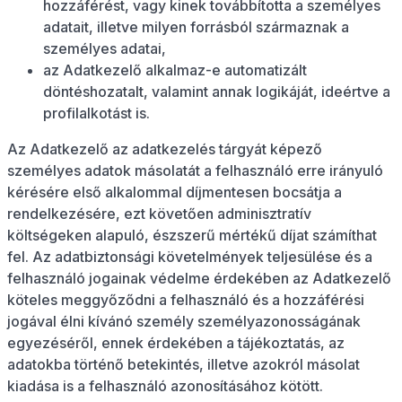
hozzáférést, vagy kinek továbbította a személyes
adatait, illetve milyen forrásból származnak a
személyes adatai,
az Adatkezelő alkalmaz-e automatizált
döntéshozatalt, valamint annak logikáját, ideértve a
profilalkotást is.
Az Adatkezelő az adatkezelés tárgyát képező
személyes adatok másolatát a felhasználó erre irányuló
kérésére első alkalommal díjmentesen bocsátja a
rendelkezésére, ezt követően adminisztratív
költségeken alapuló, észszerű mértékű díjat számíthat
fel. Az adatbiztonsági követelmények teljesülése és a
felhasználó jogainak védelme érdekében az Adatkezelő
köteles meggyőződni a felhasználó és a hozzáférési
jogával élni kívánó személy személyazonosságának
egyezéséről, ennek érdekében a tájékoztatás, az
adatokba történő betekintés, illetve azokról másolat
kiadása is a felhasználó azonosításához kötött.