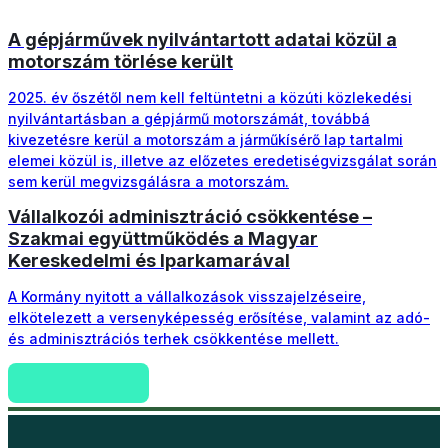
A gépjárművek nyilvántartott adatai közül a
motorszám törlése került
2025. év őszétől nem kell feltüntetni a közúti közlekedési
nyilvántartásban a gépjármű motorszámát, továbbá
kivezetésre kerül a motorszám a járműkísérő lap tartalmi
elemei közül is, illetve az előzetes eredetiségvizsgálat során
sem kerül megvizsgálásra a motorszám.
Vállalkozói adminisztráció csökkentése –
Szakmai együttműködés a Magyar
Kereskedelmi és Iparkamarával
A Kormány nyitott a vállalkozások visszajelzéseire,
elkötelezett a versenyképesség erősítése, valamint az adó-
és adminisztrációs terhek csökkentése mellett.