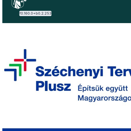
f
0.160.0
+b
0.2.253